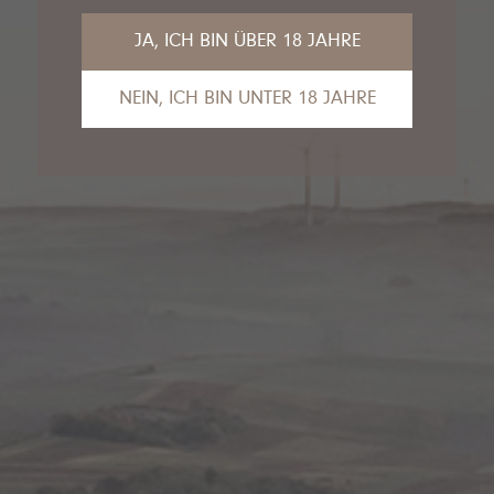
JA, ICH BIN ÜBER 18 JAHRE
NEIN, ICH BIN UNTER 18 JAHRE
Das tut uns leid, Sie sind leider noch nicht
alt genug, um die Inhalte unserer Seite
anzusehen.
Gerne empfehlen wir unseren VDP.Partner
Van Nahmen
an dieser Stelle.