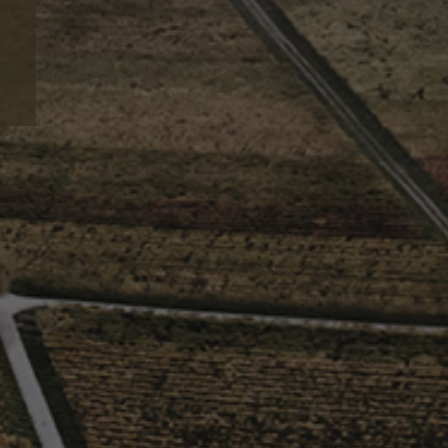
180
SIE
F
E
R
S
H
E
I
M
210