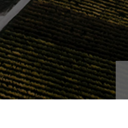
F +49 (0)6703 960331
info@wagner-stempel.
WICHTIGES
Impressum
Datenschutz
EU-Förderung
I
sü
Hü