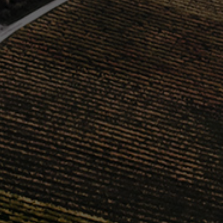
STEMPEL
GÄSTEAPARTMENT:
Wir freuen uns über Anfragen:
Gästehaus W
Für Verkostungen bitten wir um vorherige A
WEINVERKAUF GESCHLOSSEN:
18. Juli, 
ÖFFNUNGSZEITEN WEINVERKAUF: