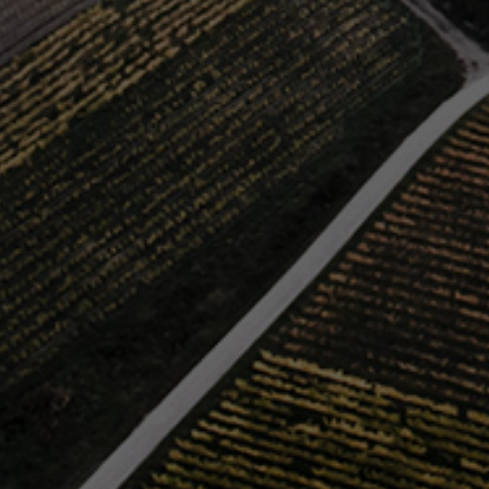
FÜR
FE
L
D
WEINGUT WAGNER-
Daniel Wagner
Wöllsteiner Straße 10
55599 Siefersheim
T +49 (0)6703 960330