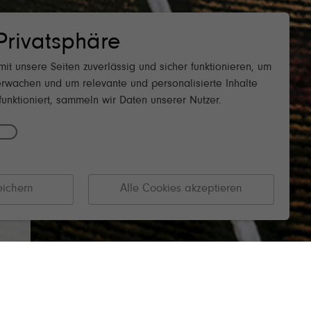
Privatsphäre
 August 2026
it unsere Seiten zuverlässig und sicher funktionieren, um
rwachen und um relevante und personalisierte Inhalte
unktioniert, sammeln wir Daten unserer Nutzer.
eichern
Alle Cookies akzeptieren
er
en
ten