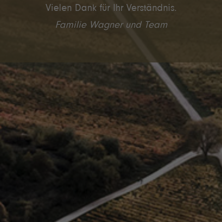
Vielen Dank für Ihr Verständnis.
Familie Wagner und Team
N
E
U
-
B
A
M
B
E
R
G
210
2
7
1
250
240
200