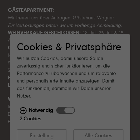
GÄSTEAPARTMENT:
Wir freuen uns über Anfragen:
Gästehaus Wagner
Für Verkostungen bitten wir um vorherige Anmeldung.
WEINVERKAUF GESCHLOSSEN:
18. Juli, 25. Juli & 15.
August 2026
Cookies & Privatsphäre
ÖFFNUNGSZEITEN WEINVERKAUF:
Mo–Fr 9.00–12.00 & 13.00–17.00 Uhr
Wir nutzen Cookies, damit unsere Seiten
Sa 10.00–14.00 Uhr
zuverlässig und sicher funktionieren, um die
So & Feiertage Ruhetag
Performance zu überwachen und um relevante
BETRIEBSFERIEN SOMMER:
1. August - 9. August 2026
und personalisierte Inhalte anzuzeigen. Damit
LEITBILD NACHHALTIGKEIT 2025
das funktioniert, sammeln wir Daten unserer
Nutzer.
WICHTIGES
Impressum
Notwendig
Datenschutz
2 Cookies
EU-Förderung
Einstellung
Alle Cookies