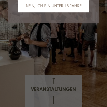
NEIN, ICH BIN UNTER 18 JAHRE
Das tut uns leid, Sie sind leider noch nicht
alt genug, um die Inhalte unserer Seite
anzusehen.
Gerne empfehlen wir unseren VDP.Partner
Van Nahmen
an dieser Stelle.
VERANSTALTUNGEN