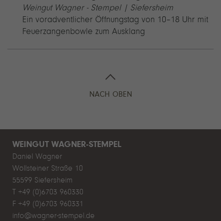
Weingut Wagner - Stempel | Siefersheim
Ein voradventlicher Öffnungstag von 10–18 Uhr mit
Feuerzangenbowle zum Ausklang
NACH OBEN
WEINGUT WAGNER-STEMPEL
Daniel Wagner
Wöllsteiner Straße 10
55599 Siefersheim
T +49 (0)6703 960330
F +49 (0)6703 960331
info@wagner-stempel.de