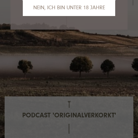
NEIN, ICH BIN UNTER 18 JAHRE
Das tut uns leid, Sie sind leider noch nicht
alt genug, um die Inhalte unserer Seite
anzusehen.
Gerne empfehlen wir unseren VDP.Partner
Van Nahmen
an dieser Stelle.
PODCAST 'ORIGINALVERKORKT'