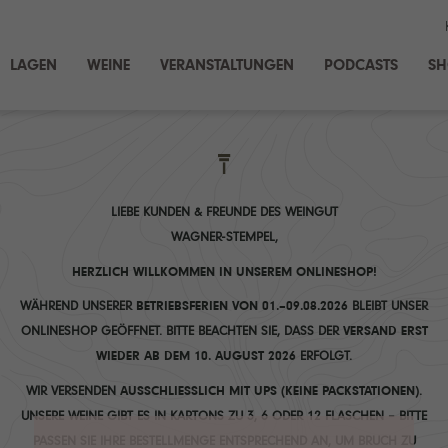
LAGEN
WEINE
VERANSTALTUNGEN
PODCASTS
S
LIEBE KUNDEN & FREUNDE DES WEINGUT
WAGNER-STEMPEL,
HERZLICH WILLKOMMEN IN UNSEREM ONLINESHOP!
WÄHREND UNSERER
BETRIEBSFERIEN VON 01.–09.08.2026
BLEIBT UNSER
ONLINESHOP GEÖFFNET. BITTE BEACHTEN SIE, DASS DER
VERSAND ERST
WIEDER AB DEM 10. AUGUST 2026
ERFOLGT.
WIR VERSENDEN
AUSSCHLIESSLICH MIT UPS (KEINE PACKSTATIONEN)
.
UNSERE WEINE GIBT ES IN KARTONS ZU 3, 6 ODER 12 FLASCHEN – BITTE
PASSEN SIE IHRE BESTELLMENGE ENTSPRECHEND AN, UM BRUCH ZU