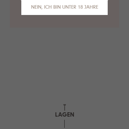
NEIN, ICH BIN UNTER 18 JAHRE
Das tut uns leid, Sie sind leider noch nicht
alt genug, um die Inhalte unserer Seite
anzusehen.
Gerne empfehlen wir unseren VDP.Partner
Van Nahmen
an dieser Stelle.
LAGEN