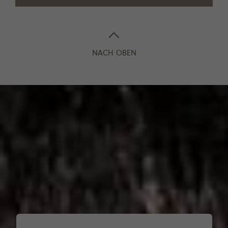
NACH OBEN
WEINGUT WAGNER-STEMPEL
Daniel Wagner
Wöllsteiner Straße 10
55599 Siefersheim
T +49 (0)6703 960330
F +49 (0)6703 960331
info@wagner-stempel.de
GÄSTEAPARTMENT:
Wir freuen uns über Anfragen:
Gästehaus Wagner
Für Verkostungen bitten wir um vorherige Anmeldung.
WEINVERKAUF GESCHLOSSEN:
18. Juli, 25. Juli & 15.
August 2026