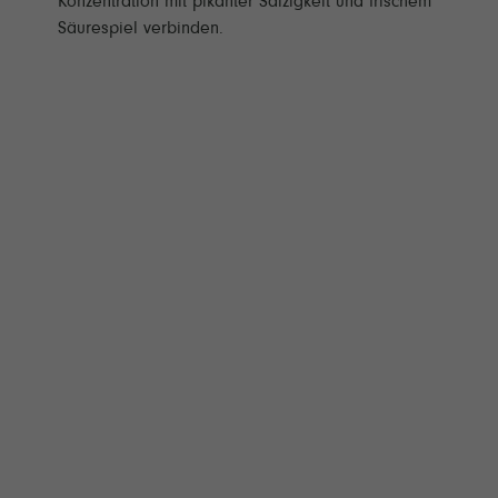
Konzentration mit pikanter Salzigkeit und frischem
Säurespiel verbinden.