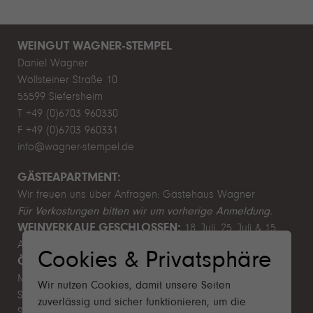
WEINGUT WAGNER-STEMPEL
Daniel Wagner
Wöllsteiner Straße 10
55599 Siefersheim
T +49 (0)6703 960330
F +49 (0)6703 960331
info@wagner-stempel.de
GÄSTEAPARTMENT:
Wir freuen uns über Anfragen:
Gästehaus Wagner
Für Verkostungen bitten wir um vorherige Anmeldung.
WEINVERKAUF GESCHLOSSEN:
18. Juli, 25. Juli & 15.
August 2026
Cookies & Privatsphäre
ÖFFNUNGSZEITEN WEINVERKAUF:
Mo–Fr 9.00–12.00 & 13.00–17.00 Uhr
Wir nutzen Cookies, damit unsere Seiten
Sa 10.00–14.00 Uhr
zuverlässig und sicher funktionieren, um die
So & Feiertage Ruhetag