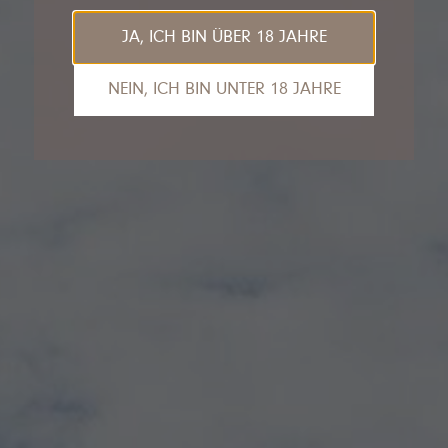
JA, ICH BIN ÜBER 18 JAHRE
NEIN, ICH BIN UNTER 18 JAHRE
Das tut uns leid, Sie sind leider noch nicht
alt genug, um die Inhalte unserer Seite
anzusehen.
Gerne empfehlen wir unseren VDP.Partner
Van Nahmen
an dieser Stelle.