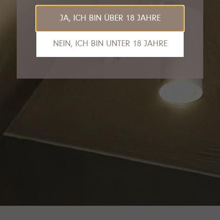
JA, ICH BIN ÜBER 18 JAHRE
NEIN, ICH BIN UNTER 18 JAHRE
Das tut uns leid, Sie sind leider noch nicht
alt genug, um die Inhalte unserer Seite
anzusehen.
Gerne empfehlen wir unseren VDP.Partner
Van Nahmen
an dieser Stelle.