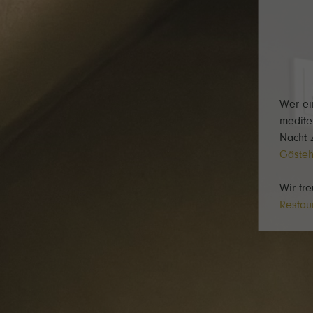
Wer ei
medite
Nacht 
Gäste
Wir fr
Restau