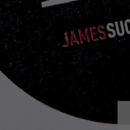
WEINGUT WAGNER-
Daniel Wagner
Wöllsteiner Straße 10
55599 Siefersheim
T +49 (0)6703 960330
F +49 (0)6703 960331
info@wagner-stempel.
WICHTIGES
Impressum
Datenschutz
EU-Förderung