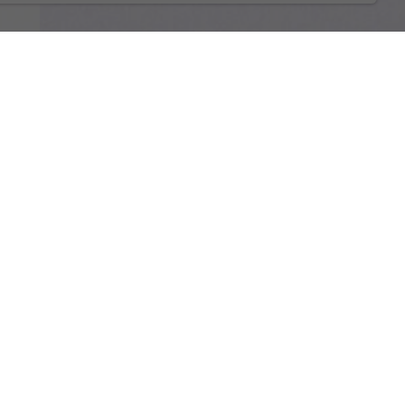
ns
n
Es
,
terne