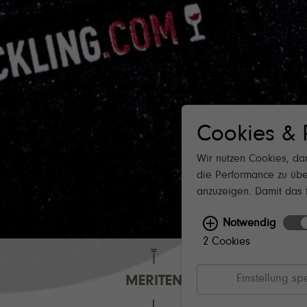
STEMPEL
GÄSTEAPARTMENT:
Wir freuen uns über Anfragen:
Gästehaus W
Für Verkostungen bitten wir um vorherige A
WEINVERKAUF GESCHLOSSEN:
18. Juli, 
ÖFFNUNGSZEITEN WEINVERKAUF:
Mo–Fr 9.00–12.00 & 13.00–17.00 Uhr
de
Sa 10.00–14.00 Uhr
Cookies & 
So & Feiertage Ruhetag
BETRIEBSFERIEN SOMMER:
1. August - 9.
Wir nutzen Cookies, dam
LEITBILD NACHHALTIGKEIT 2025
die Performance zu übe
anzuzeigen. Damit das f
Notwendig
2 Cookies
Einstellung sp
MERITEN