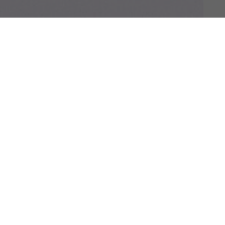
Di
u
U
mi
ha
si
di
de
Ar
FA
VI