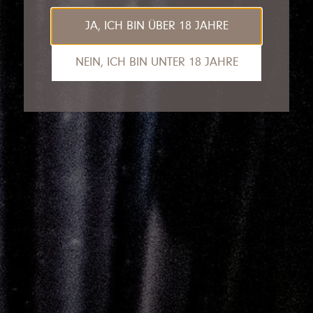
JA, ICH BIN ÜBER 18 JAHRE
NEIN, ICH BIN UNTER 18 JAHRE
Das tut uns leid, Sie sind leider noch nicht
alt genug, um die Inhalte unserer Seite
anzusehen.
Gerne empfehlen wir unseren VDP.Partner
Van Nahmen
an dieser Stelle.